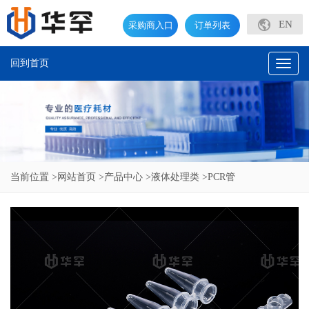
EN
采购商入口
订单列表
回到首页
Toggl
naviga
当前位置
>网站首页
>产品中心
>液体处理类
>PCR管