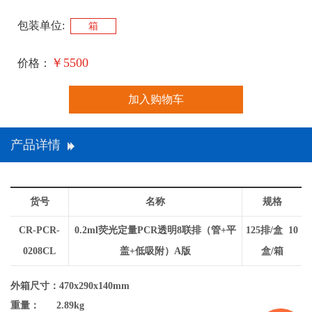
包装单位:
箱
￥5500
价格：
加入购物车
产品详情
货号
名称
规格
CR-PCR-
0.2ml荧光定量PCR透明8联排（管+平
125排/盒 10
0208CL
盖+低吸附）A版
盒/箱
外箱尺寸：470x290x140mm
重量： 2.89kg