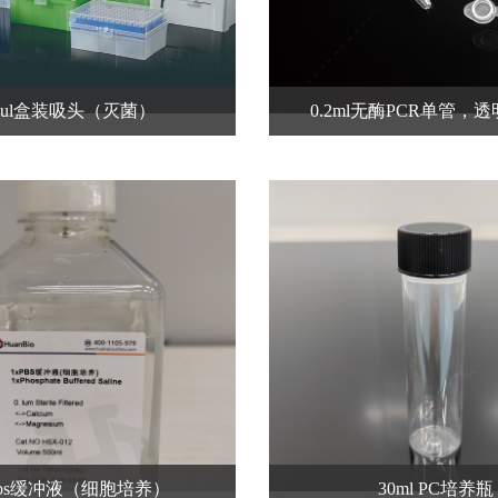
0ul盒装吸头（灭菌）
0.2ml无酶PCR单管，
pbs缓冲液（细胞培养）
30ml PC培养瓶