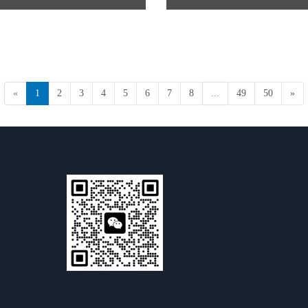
«
1
2
3
4
5
6
7
8
...
49
50
»