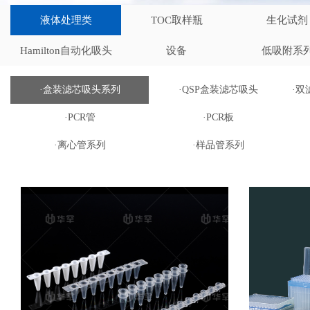
液体处理类
TOC取样瓶
生化试剂
Hamilton自动化吸头
设备
低吸附系
·盒装滤芯吸头系列
·QSP盒装滤芯吸头
·
·PCR管
·PCR板
·离心管系列
·样品管系列