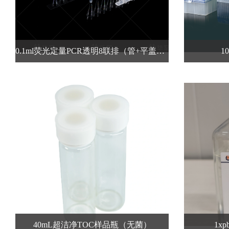
0.1ml荧光定量PCR透明8联排（管+平盖）欧版
1
40mL超洁净TOC样品瓶（无菌）
1x