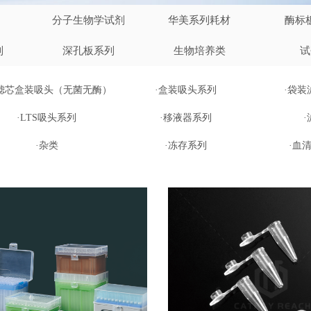
分子生物学试剂
华美系列耗材
酶标
列
深孔板系列
生物培养类
试
双滤芯盒装吸头（无菌无酶）
·盒装吸头系列
·袋装
·LTS吸头系列
·移液器系列
·杂类
·冻存系列
·血