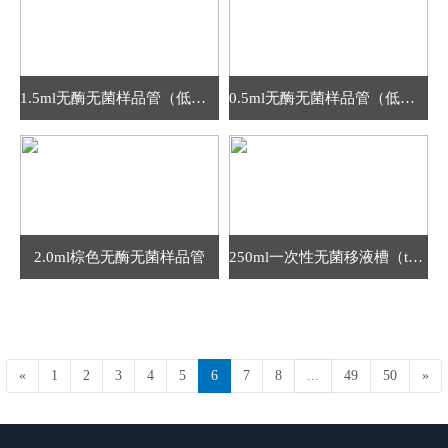
1.5ml无酶无菌样品管（低盖）
0.5ml无酶无菌样品管（低盖）
2.0ml棕色无酶无菌样品管
250ml一次性无菌移液槽（tecan自动化工作站专用）
«
1
2
3
4
5
6
7
8
...
49
50
»