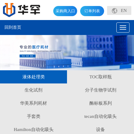
EN
采购商入口
订单列表
回到首页
Toggl
naviga
液体处理类
TOC取样瓶
生化试剂
分子生物学试剂
华美系列耗材
酶标板系列
手套类
tecan自动化吸头
Hamilton自动化吸头
设备