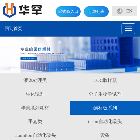
EN
采购商入口
订单列表
回到首页
Toggl
naviga
液体处理类
TOC取样瓶
生化试剂
分子生物学试剂
华美系列耗材
酶标板系列
手套类
tecan自动化吸头
Hamilton自动化吸头
设备