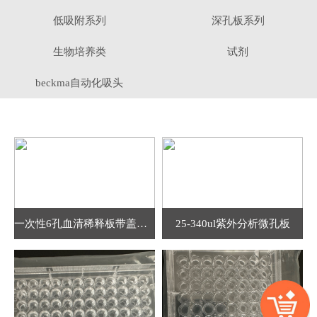
低吸附系列
深孔板系列
生物培养类
试剂
beckma自动化吸头
一次性6孔血清稀释板带盖（平底）
25-340ul紫外分析微孔板