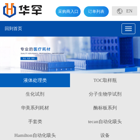
EN
采购商入口
订单列表
回到首页
Toggl
naviga
液体处理类
TOC取样瓶
生化试剂
分子生物学试剂
华美系列耗材
酶标板系列
手套类
tecan自动化吸头
Hamilton自动化吸头
设备