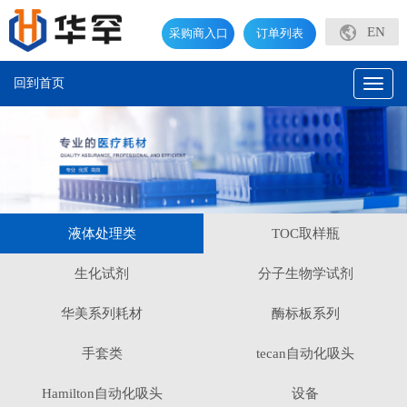
EN
采购商入口
订单列表
回到首页
Toggl
naviga
液体处理类
TOC取样瓶
生化试剂
分子生物学试剂
华美系列耗材
酶标板系列
手套类
tecan自动化吸头
Hamilton自动化吸头
设备