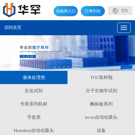
EN
采购商入口
订单列表
回到首页
Toggl
naviga
液体处理类
TOC取样瓶
生化试剂
分子生物学试剂
华美系列耗材
酶标板系列
手套类
tecan自动化吸头
Hamilton自动化吸头
设备