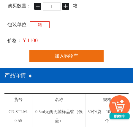
购买数量：
箱
包装单位:
箱
￥1100
价格：
加入购物车
产品详情
货号
名称
规格
CR-STLM-
0.5ml无酶无菌样品管（低
50个/袋 10袋/箱 500
0.5S
盖）
个