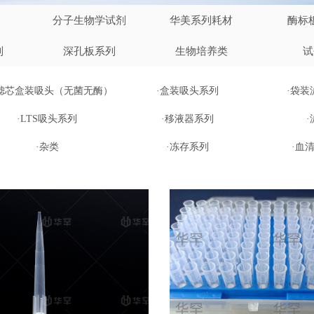
分子生物学试剂
华美系列耗材
酶标
列
深孔板系列
生物培养类
试
双滤芯盒装吸头（无菌无酶）
·盒装吸头系列
·袋装
·LTS吸头系列
·移液器系列
·杂类
·冻存系列
·血