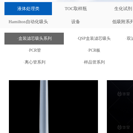
液体处理类
TOC取样瓶
生化试剂
Hamilton自动化吸头
设备
低吸附系
·盒装滤芯吸头系列
·QSP盒装滤芯吸头
·
·PCR管
·PCR板
·离心管系列
·样品管系列