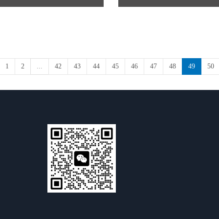
1
2
...
42
43
44
45
46
47
48
49
50